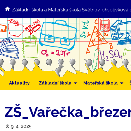
Základní škola a Mateřská škola Světnov, příspěvková 
Aktuality
Základní škola
Mateřská škola
ZŠ_Vařečka_březe
9. 4. 2025