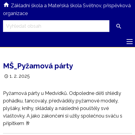
Základní škola a Mateřská škola Světnov, příspěvková
organizace
MŠ_Pyžamová párty
1. 2. 2025
Pyžamová párty u Medvídků. Odpoledne děti shlédly
pohádku, tancovaly, předváděly pyžamové modely,
plyšáky, knihy, skládaly a následně pouštěly své
vlaštovky. A jako zakončení si užily společnou sváču s
přípitkem 🥂